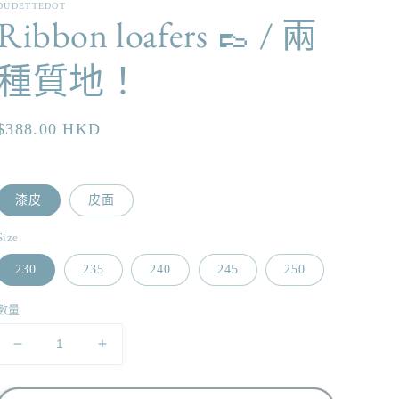
DUDETTEDOT
Ribbon loafers 👞 / 兩
種質地！
定
$388.00 HKD
價
-
漆皮
皮面
Size
230
235
240
245
250
數量
Ribbon
Ribbon
loafers
loafers
👞
👞