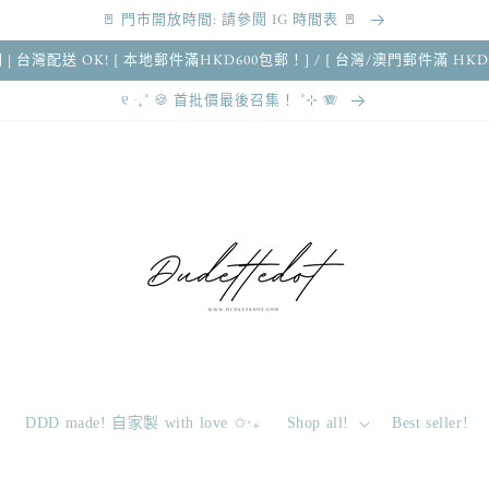
🚪 門市開放時間: 請參閱 IG 時間表 🚪
 澳門 | 台灣配送 OK! [ 本地郵件滿HKD600包郵！] / [ 台灣/澳門郵件滿 HKD
୧ ‧₊˚ 🍪 首批價最後召集！ ˚⊹ 🪗
DDD made! 自家製 with love ✩‧₊
Shop all!
Best seller!