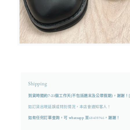
在
強
制
回
應
中
開
Shipping
啟
多
到貨時間約7-21個工作天(不包括週末及公眾假期)，謝謝！
媒
體
如訂貨出現延誤或特別情況，本店會通知客人！
檔
案
如有任何訂單查詢，可 whatsapp 至
68408946
，謝謝！
2