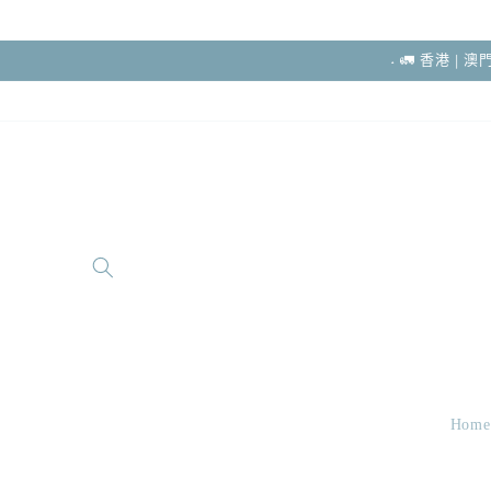
跳至內容
˖ 🚛 香港 |
Home