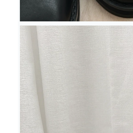
在
強
制
回
應
中
開
啟
多
媒
體
檔
案
1