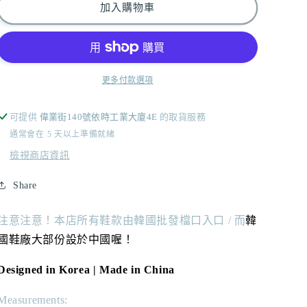
/
/
加入購物車
兩
兩
種
種
質
質
地！
地！
更多付款選項
數
數
量
量
可提供
偉業街140號依時工業大廈4E
的取貨服務
減
增
通常會在 5 天以上準備就緒
少
加
檢視商店資訊
Share
注意注意！本店所有鞋款由韓國批發檔口入口 / 而
韓
國鞋廠大部份設於中國喔！
Designed in Korea | Made in China
Measurements: