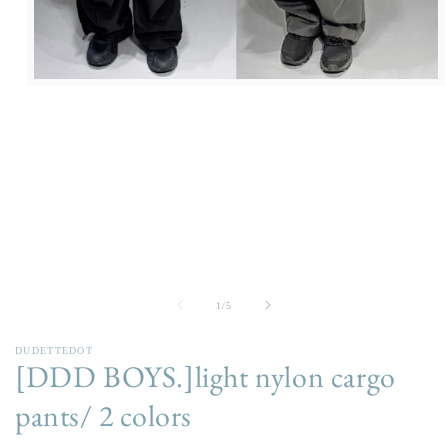
在
強
制
回
應
中
開
啟
多
媒
體
檔
/
1
/
5
案
1
DUDETTEDOT
[DDD BOYS.]light nylon cargo
pants/ 2 colors