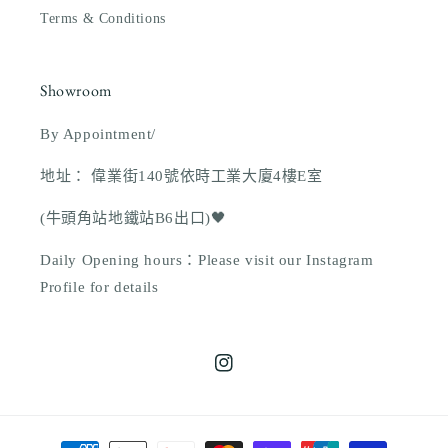
Terms & Conditions
Showroom
By Appointment/
地址： 偉業街140號依時工業大廈4樓E室
(牛頭角站地鐵站B6出口)🖤
Daily Opening hours：Please visit our Instagram
Profile for details
Instagram
付