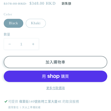
定
售
$348.00 HKD
$378.00 HKD
銷售額
價
價
Color
Black
Khaki
數量
[DDD
[DDD
BOYS.]light
BOYS.]light
nylon
nylon
cargo
cargo
加入購物車
pants/
pants/
2
2
colors
colors
數
數
更多付款選項
量
量
減
增
可提供
偉業街140號依時工業大廈4E
的取貨服務
少
加
通常會在 5 天以上準備就緒