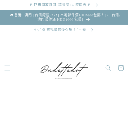
🚪 門市開放時間: 請參閱 IG 時間表 🚪
跳至內容
˖ 🚛 香港 | 澳門 | 台灣配送 OK! [ 本地郵件滿HKD600包郵！] / [ 台灣/
澳門郵件滿 HKD1000 包郵]
୧ ‧₊˚ 🍪 首批價最後召集！ ˚⊹ 🪗
購
物
車
略過產品
資訊