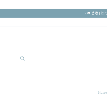
跳至內容
˖ 🚛 香港 |
Home