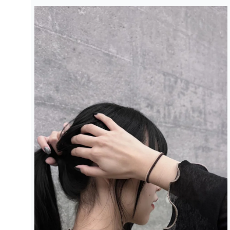
在
強
制
回
應
中
開
啟
多
媒
體
檔
案
2