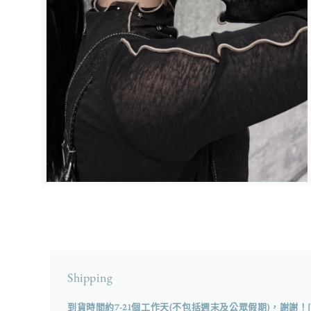
在
強
制
回
應
中
開
Shipping
啟
多
到貨時間約7-21個工作天(不包括週末及公眾假期)，謝謝！