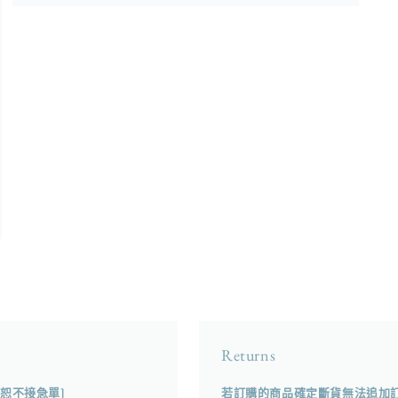
在
強
制
回
應
中
開
啟
多
媒
體
檔
案
5
Returns
[恕不接急單]
若訂購的商品確定斷貨無法追加訂製