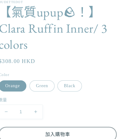
DUDETTEDOT
【氣質upup🪨！】
Clara Ruffin Inner/ 3
colors
定
$308.00 HKD
價
Color
Orange
Green
Black
數量
【氣
【氣
質
質
upup
upup
加入購物車
🪨！】
🪨！】