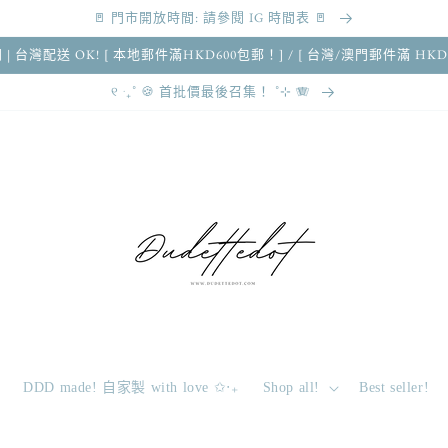
🚪 門市開放時間: 請參閱 IG 時間表 🚪
 澳門 | 台灣配送 OK! [ 本地郵件滿HKD600包郵！] / [ 台灣/澳門郵件滿 HKD
୧ ‧₊˚ 🍪 首批價最後召集！ ˚⊹ 🪗
DDD made! 自家製 with love ✩‧₊
Shop all!
Best seller!