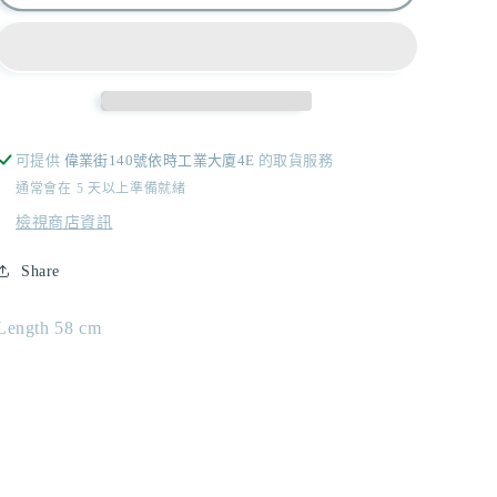
Clara
Clara
Ruffin
Ruffin
Inner/
Inner/
3
3
colors
colors
數
數
可提供
偉業街140號依時工業大廈4E
的取貨服務
量
量
通常會在 5 天以上準備就緒
減
增
檢視商店資訊
少
加
Share
Length 58 cm