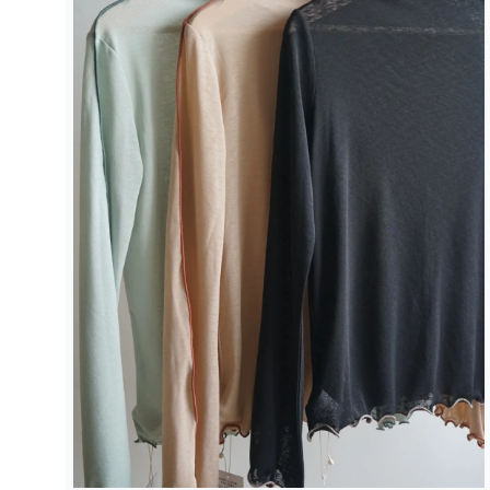
多
媒
體
檔
案
1