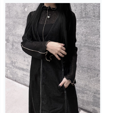
在
強
制
回
應
中
開
啟
多
媒
體
檔
案
3