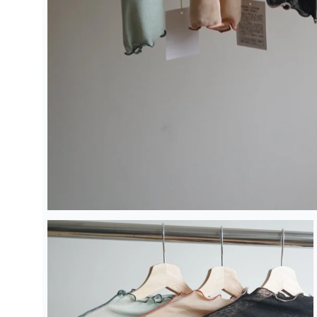
在
強
制
回
應
中
開
啟