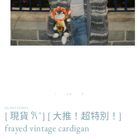
在
強
制
回
應
中
開
啟
/
1
/
9
多
媒
DUDETTEDOT
體
[ 現貨 𐙚 ̊ ] [ 大推！超特別！]
檔
案
frayed vintage cardigan
1