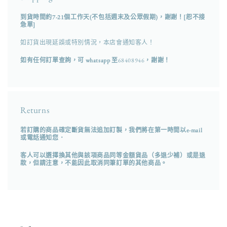
數
數
到貨時間約7-21個工作天(不包括週末及公眾假期)，謝謝！[恕不接
量
量
急單]
減
增
如訂貨出現延誤或特別情況，本店會通知客人！
少
加
如有任何訂單查詢，可 whatsapp 至
68408946
，謝謝！
Returns
若訂購的商品確定斷貨無法追加訂製，我們將在第一時間以e-mail
或電話通知您．
客人可以選擇換其他與該項商品同等金額貨品（多退少補）或是退
款，但請注意，不能因此取消同筆訂單的其他商品。