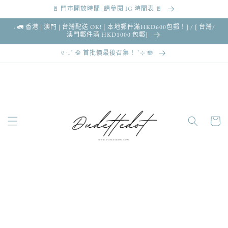
🚪 門市開放時間: 請參閱 IG 時間表 🚪
跳至內容
˖ 🚛 香港 | 澳門 | 台灣配送 OK! [ 本地郵件滿HKD600包郵！] / [ 台灣/
澳門郵件滿 HKD1000 包郵]
୧ ‧₊˚ 🍪 首批價最後召集！ ˚⊹ 🪗
購
物
車
略過產品
資訊