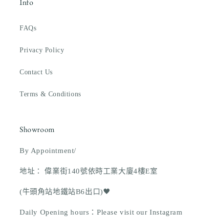
Info
FAQs
Privacy Policy
Contact Us
Terms & Conditions
Showroom
By Appointment/
地址： 偉業街140號依時工業大廈4樓E室
(牛頭角站地鐵站B6出口)🖤
Daily Opening hours：Please visit our Instagram