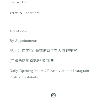
Contact Us
Terms & Conditions
Showroom
By Appointment/
地址： 偉業街140號依時工業大廈4樓E室
(牛頭角站地鐵站B6出口)🖤
Daily Opening hours：Please visit our Instagram
Profile for details
Instagram