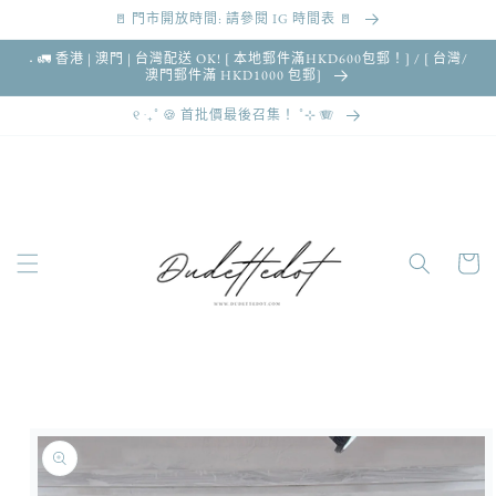
🚪 門市開放時間: 請參閱 IG 時間表 🚪
跳至內容
˖ 🚛 香港 | 澳門 | 台灣配送 OK! [ 本地郵件滿HKD600包郵！] / [ 台灣/
澳門郵件滿 HKD1000 包郵]
୧ ‧₊˚ 🍪 首批價最後召集！ ˚⊹ 🪗
購
物
車
略過產品
資訊