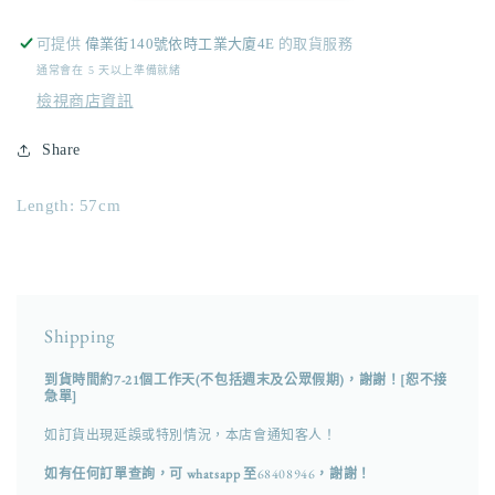
Fur
Fur
round
round
可提供
偉業街140號依時工業大廈4E
的取貨服務
neck
neck
通常會在 5 天以上準備就緒
jacket
jacket
/
/
檢視商店資訊
white
white
數
Share
數
量
量
Length: 57cm
減
增
少
加
Shipping
到貨時間約7-21個工作天(不包括週末及公眾假期)，謝謝！[恕不接
急單]
如訂貨出現延誤或特別情況，本店會通知客人！
如有任何訂單查詢，可 whatsapp 至
68408946
，謝謝！