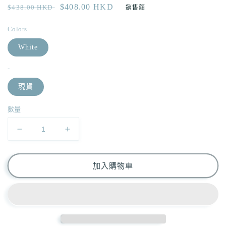
定
售
$408.00 HKD
$438.00 HKD
銷售額
檔
價
價
案
1
Colors
White
-
現貨
數量
[
[
限
限
量
量
加入購物車
現
現
貨
貨
⋆𐙚
⋆𐙚
]
]