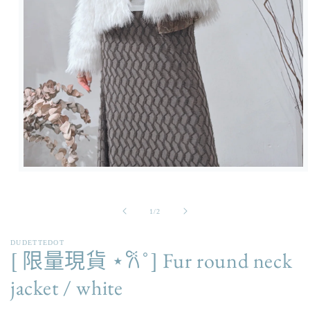
在
強
制
/
1
/
2
回
應
DUDETTEDOT
中
[ 限量現貨 ⋆𐙚 ̊ ] Fur round neck
開
啟
jacket / white
多
媒
體