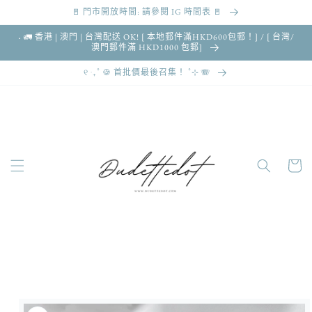
🚪 門市開放時間: 請參閱 IG 時間表 🚪
跳至內容
˖ 🚛 香港 | 澳門 | 台灣配送 OK! [ 本地郵件滿HKD600包郵！] / [ 台灣/
澳門郵件滿 HKD1000 包郵]
୧ ‧₊˚ 🍪 首批價最後召集！ ˚⊹ 🪗
購
物
車
略過產品
資訊