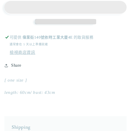
訂
訂
]
]
tassel
tassel
vest/
vest/
beige
beige
數
數
可提供
偉業街140號依時工業大廈4E
的取貨服務
量
量
通常會在 5 天以上準備就緒
減
增
檢視商店資訊
少
加
Share
[ one size ]
length: 60cm/ bust: 43cm
Shipping