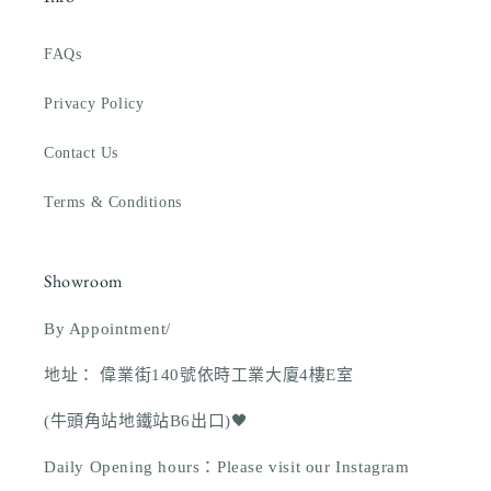
FAQs
Privacy Policy
Contact Us
Terms & Conditions
Showroom
By Appointment/
地址： 偉業街140號依時工業大廈4樓E室
(牛頭角站地鐵站B6出口)🖤
Daily Opening hours：Please visit our Instagram