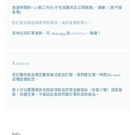
到貨時間約7-21個工作天(不包括週末及公眾假期)，謝謝！[恕不接
急單]
如訂貨出現延誤或特別情況，本店會通知客人！
如有任何訂單查詢，可 whatsapp 至
68408946
，謝謝！
Returns
若訂購的商品確定斷貨無法追加訂製，我們將在第一時間以e-mail
或電話通知您．
客人可以選擇換其他與該項商品同等金額貨品（多退少補）或是退
款，但請注意，不能因此取消同筆訂單的其他商品。
Info