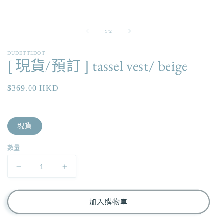
制
回
應
/
1
/
2
中
開
啟
DUDETTEDOT
[ 現貨/預訂 ] tassel vest/ beige
多
媒
體
定
$369.00 HKD
檔
案
價
1
-
現貨
數量
[
[
現
現
貨/
貨/
加入購物車
預
預