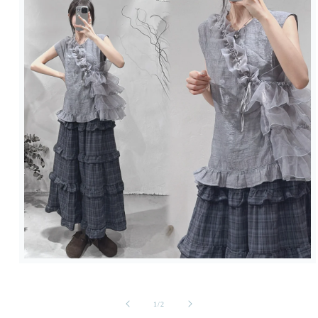
在
強
制
/
1
/
2
回