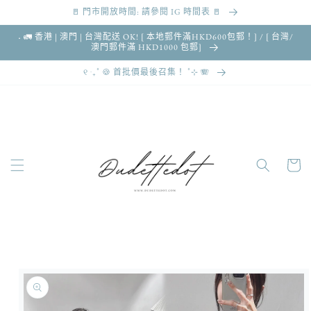
🚪 門市開放時間: 請參閱 IG 時間表 🚪
跳至內容
˖ 🚛 香港 | 澳門 | 台灣配送 OK! [ 本地郵件滿HKD600包郵！] / [ 台灣/
澳門郵件滿 HKD1000 包郵]
୧ ‧₊˚ 🍪 首批價最後召集！ ˚⊹ 🪗
購
物
車
略過產品
資訊