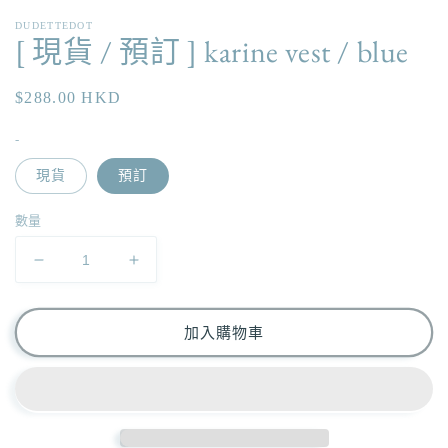
應
DUDETTEDOT
中
[ 現貨 / 預訂 ] karine vest / blue
開
啟
多
定
$288.00 HKD
媒
價
體
-
檔
案
現貨
預訂
1
數量
[
[
現
現
貨
貨
加入購物車
/
/
預
預
訂
訂
]
]
karine
karine