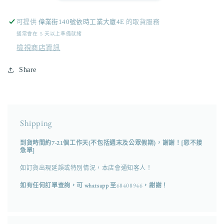
vest
vest
/
/
可提供
偉業街140號依時工業大廈4E
的取貨服務
blue
blue
通常會在 5 天以上準備就緒
數
數
檢視商店資訊
量
量
減
增
Share
少
加
Shipping
到貨時間約7-21個工作天(不包括週末及公眾假期)，謝謝！[恕不接
急單]
如訂貨出現延誤或特別情況，本店會通知客人！
如有任何訂單查詢，可 whatsapp 至
68408946
，謝謝！