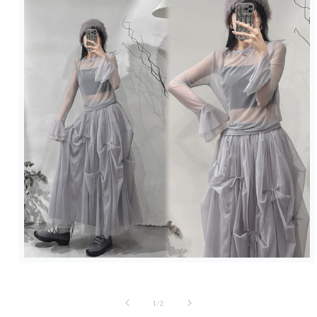
在
強
制
/
1
/
2
回