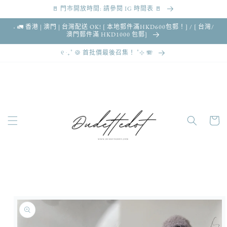
🚪 門市開放時間: 請參閱 IG 時間表 🚪
跳至內容
˖ 🚛 香港 | 澳門 | 台灣配送 OK! [ 本地郵件滿HKD600包郵！] / [ 台灣/
澳門郵件滿 HKD1000 包郵]
୧ ‧₊˚ 🍪 首批價最後召集！ ˚⊹ 🪗
購
物
車
略過產品
資訊