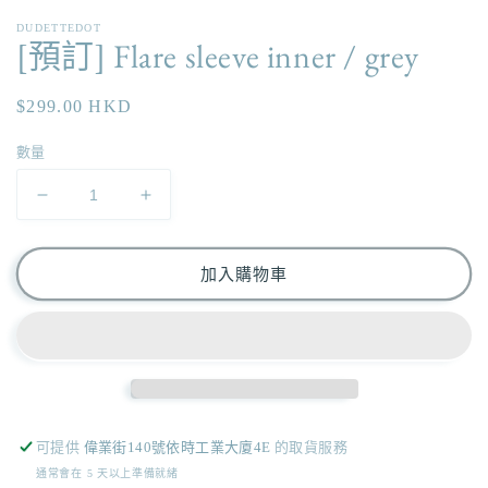
應
DUDETTEDOT
中
[預訂] Flare sleeve inner / grey
開
啟
多
定
$299.00 HKD
媒
價
體
數量
檔
案
1
[預
[預
訂]
訂]
Flare
Flare
加入購物車
sleeve
sleeve
inner
inner
/
/
grey
grey
數
數
量
量
減
增
可提供
偉業街140號依時工業大廈4E
的取貨服務
少
加
通常會在 5 天以上準備就緒