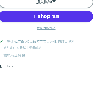
加入購物車
新
新
年
年
限
限
定
定
更多付款選項
𝐏𝐈𝐍𝐊
𝐏𝐈𝐍𝐊
𝐂𝐎𝐋𝐎𝐑
𝐂𝐎𝐋𝐎𝐑
]
]
可提供
偉業街140號依時工業大廈4E
的取貨服務
[
[
通常會在 5 天以上準備就緒
DDD
DDD
檢視商店資訊
MADE
MADE
˚.
˚.
Share
🎀༘
🎀༘
⋆]
⋆]
knit
knit
mermaid
mermaid
skirt
skirt
/
/
pink
pink