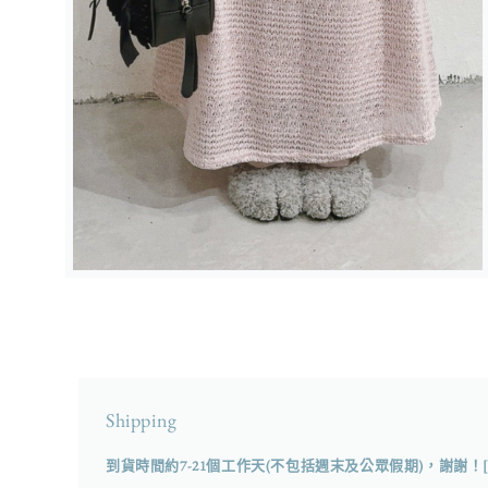
在
強
制
回
應
中
開
Shipping
啟
多
到貨時間約7-21個工作天(不包括週末及公眾假期)，謝謝！
媒