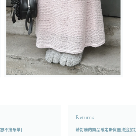
在
強
制
回
應
中
開
Returns
啟
多
[恕不接急單]
若訂購的商品確定斷貨無法追加訂製
媒