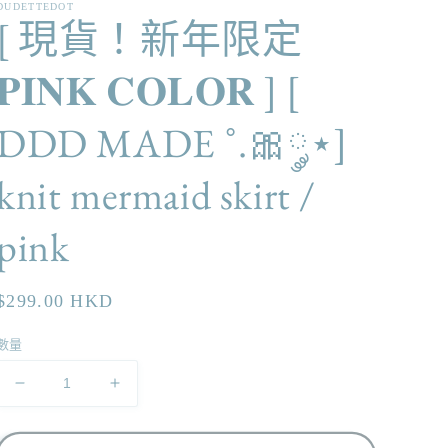
DUDETTEDOT
[ 現貨！新年限定
𝐏𝐈𝐍𝐊 𝐂𝐎𝐋𝐎𝐑 ] [
DDD MADE ˚.🎀༘⋆]
knit mermaid skirt /
pink
定
$299.00 HKD
價
數量
[
[
現
現
貨！
貨！