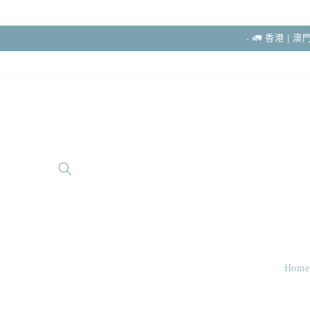
跳至內容
˖ 🚛 香港 |
Home