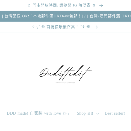
🚪 門市開放時間: 請參閱 IG 時間表 🚪
 澳門 | 台灣配送 OK! [ 本地郵件滿HKD600包郵！] / [ 台灣/澳門郵件滿 HKD
୧ ‧₊˚ 🍪 首批價最後召集！ ˚⊹ 🪗
DDD made! 自家製 with love ✩‧₊
Shop all!
Best seller!