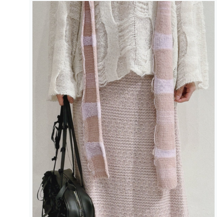
在
強
制
回
應
中
開
啟
多
媒
體
檔
案
1